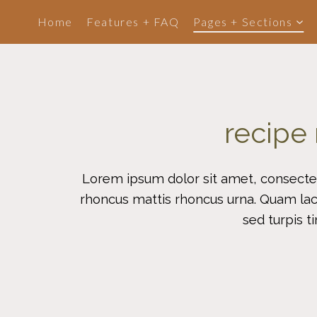
Skip
Home
Features + FAQ
Pages + Sections
to
content
recipe 
Lorem ipsum dolor sit amet, consectetu
rhoncus mattis rhoncus urna. Quam lac
sed turpis ti