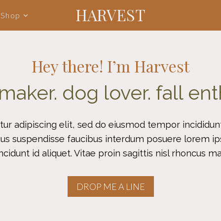
HARVEST
Shop
Hey there! I’m Harvest
maker. dog lover. fall ent
r adipiscing elit, sed do eiusmod tempor incididunt
us suspendisse faucibus interdum posuere lorem ipsu
ncidunt id aliquet. Vitae proin sagittis nisl rhoncus m
DROP ME A LINE