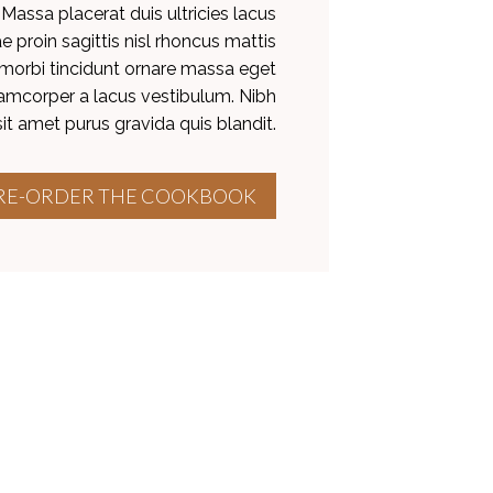
assa placerat duis ultricies lacus
tae proin sagittis nisl rhoncus mattis
 morbi tincidunt ornare massa eget
mcorper a lacus vestibulum. Nibh
it amet purus gravida quis blandit.
RE-ORDER THE COOKBOOK